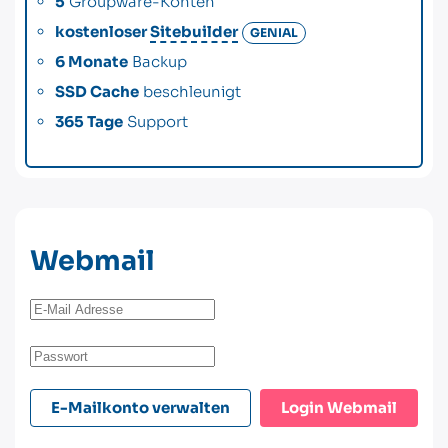
5
Groupware-Konten
kostenloser
Sitebuilder
GENIAL
6 Monate
Backup
SSD Cache
beschleunigt
365 Tage
Support
Webmail
E-Mailkonto verwalten