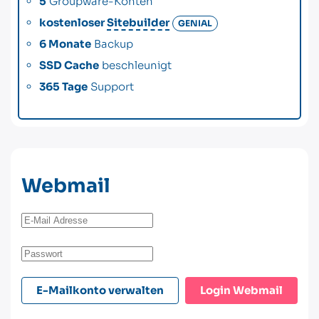
5
Groupware-Konten
kostenloser
Sitebuilder
GENIAL
6 Monate
Backup
SSD Cache
beschleunigt
365 Tage
Support
Webmail
E-Mailkonto verwalten