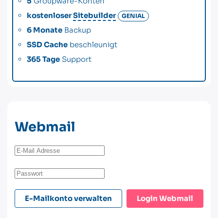
5
Groupware-Konten
kostenloser
Sitebuilder
GENIAL
6 Monate
Backup
SSD Cache
beschleunigt
365 Tage
Support
Webmail
E-Mailkonto verwalten