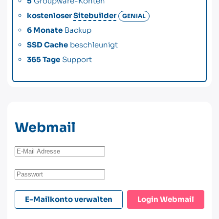
5
Groupware-Konten
kostenloser
Sitebuilder
GENIAL
6 Monate
Backup
SSD Cache
beschleunigt
365 Tage
Support
Webmail
E-Mailkonto verwalten